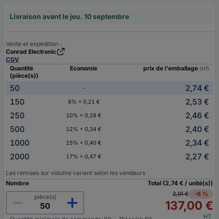
Livraison avant le jeu. 10 septembre
Vente et expédition :
Conrad Electronic
CGV
Quantité
Economie
prix de l'emballage
(HT)
(pièce(s))
50
2,74 €
-
150
2,53 €
8% = 0,21 €
250
2,46 €
10% = 0,28 €
500
2,40 €
12% = 0,34 €
1000
2,34 €
15% = 0,40 €
2000
2,27 €
17% = 0,47 €
Les remises sur volume varient selon les vendeurs
Nombre
Total (2,74 € / unité(s))
2,91 €
-6 %
pièce(s)
137,00 €
HT