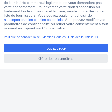
Service après-vente
4 modes de livraison
Service Client
Ma commande
ccp.user.init.failed.titl
Modes de paiement pour les professionnels
e
Modes de paiement pour les particuliers
ccp.user.init.failed
Droits de rétraction & retours
FAQ
Modes de livraison
A propos de Conrad
Conrad Your Sourcing Platform
Nouveautés & Conseils
Eco-responsabilité