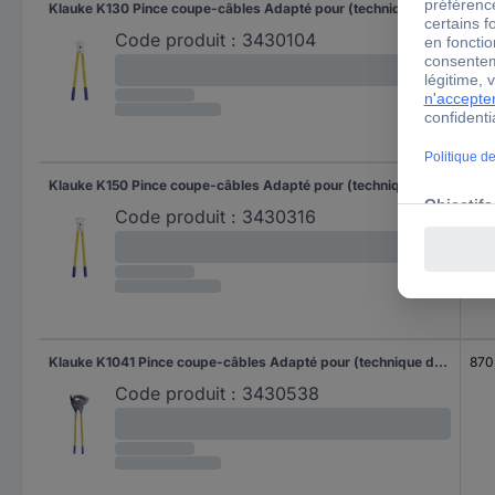
Klauke K130 Pince coupe-câbles Adapté pour (technique d'isolation) câbles en alu et en cuivre, à 1 ou plusieurs fils 30 mm
570
Code produit :
3430104
Klauke K150 Pince coupe-câbles Adapté pour (technique d'isolation) câbles en alu et en cuivre, à 1 ou plusieurs fils 50 mm
710
Code produit :
3430316
Klauke K1041 Pince coupe-câbles Adapté pour (technique d'isolation) câbles en alu et en cuivre, à 1 ou plusieurs fils 100 mm
870
Code produit :
3430538