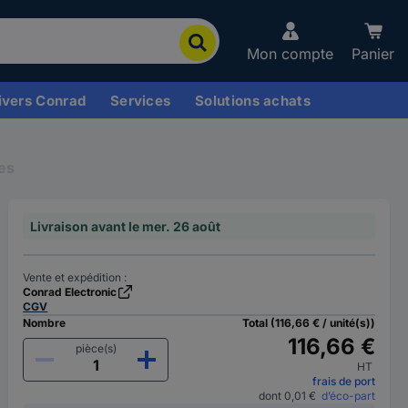
Mon compte
Panier
ivers Conrad
Services
Solutions achats
les
Livraison avant le mer. 26 août
Vente et expédition :
Conrad Electronic
CGV
Nombre
Total (116,66 € / unité(s))
116,66 €
pièce(s)
HT
frais de port
dont 0,01 €
d’éco-part