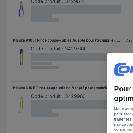
Code produit :
3429611
Klauke K1031 Pince coupe-câbles Adapté pour (technique d'isolation) câbles en alu et en cuivre, à 1 ou plusieurs fils 60 mm
720
Code produit :
3429744
Klauke K1011 Pince coupe-câbles Adapté pour (technique d'isolation) câbles en alu et en cuivre, à 1 ou plusieurs fils 26 mm
570
Code produit :
3429963