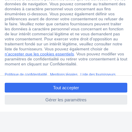
18 marques Conrad
Service après-vente
4 modes de livraison
Service Client
Ma commande
Modes de paiement pour les professionnels
Modes de paiement pour les particuliers
Droits de rétraction & retours
ccp.user.init.failed.titl
FAQ
e
Modes de livraison
ccp.user.init.failed
A propos de Conrad
Conrad Your Sourcing Platform
Nouveautés & Conseils
Eco-responsabilité