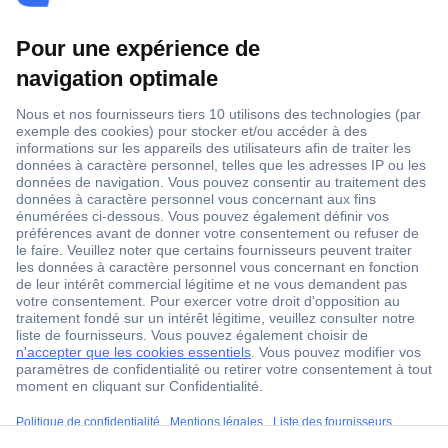
1 500 000 références
2500 marques
18 marques Conrad
Service après-vente
4 modes de livraison
Service Client
ccp.user.init.failed.titl
Ma commande