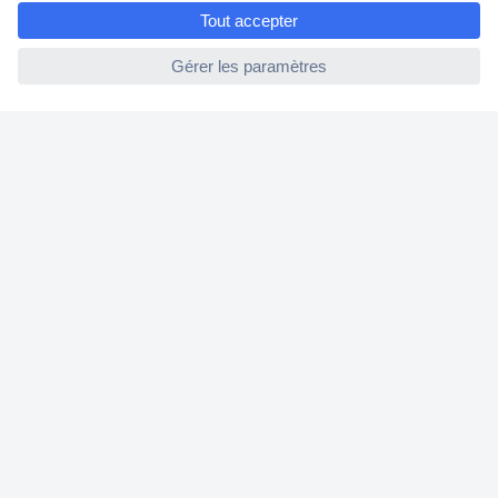
e
Modes de paiement pour les professionnels
ccp.user.init.failed
Modes de paiement pour les particuliers
Droits de rétraction & retours
FAQ
Modes de livraison
A propos de Conrad
Conrad Your Sourcing Platform
Nouveautés & Conseils
Eco-responsabilité
ISO-certification
Vulnerability Disclosure Program
Information REACH
Informations sur l'accessibilité
Exercer mon droit de rétractation