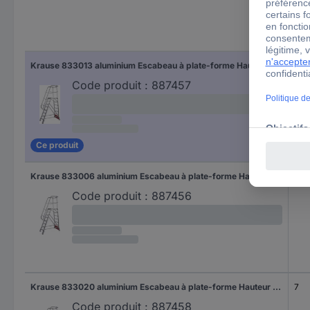
Nom
Krause 833013 aluminium Escabeau à plate-forme Hauteur de travail (max.): 3.40 m argent DIN EN 131 38 kg
6
Code produit :
887457
Ce produit
Krause 833006 aluminium Escabeau à plate-forme Hauteur de travail (max.): 3.10 m argent DIN EN 131 37 kg
5
Code produit :
887456
Krause 833020 aluminium Escabeau à plate-forme Hauteur de travail (max.): 3.65 m argent DIN EN 131 39 kg
7
Code produit :
887458