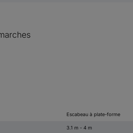
 marches
Escabeau à plate-forme
3.1 m - 4 m