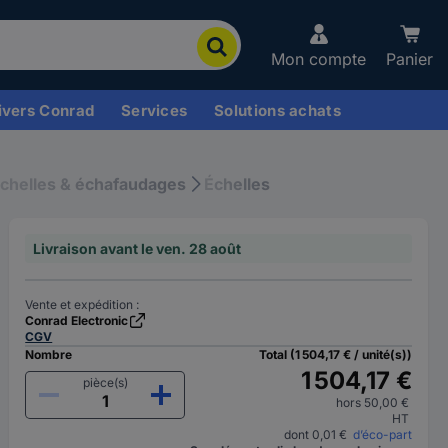
Mon compte
Panier
ivers Conrad
Services
Solutions achats
chelles & échafaudages
Échelles
Livraison avant le ven. 28 août
Vente et expédition :
Conrad Electronic
CGV
Nombre
Total (1 504,17 € / unité(s))
1 504,17 €
pièce(s)
hors 50,00 €
HT
dont 0,01 €
d’éco-part