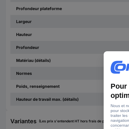
Profondeur plateforme
Largeur
Hauteur
Profondeur
Matériau (détails)
Normes
Poids, renseignement
Hauteur de travail max. (détails)
Variantes
(Les prix s'entendent HT hors frais de port)