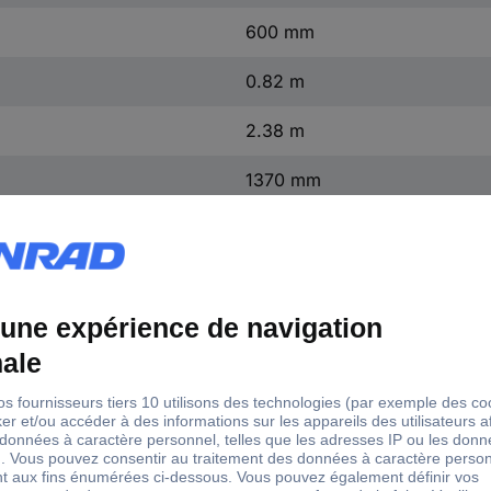
600 mm
0.82 m
2.38 m
1370 mm
Aluminium
EN 131
sans ballast
3.38 m