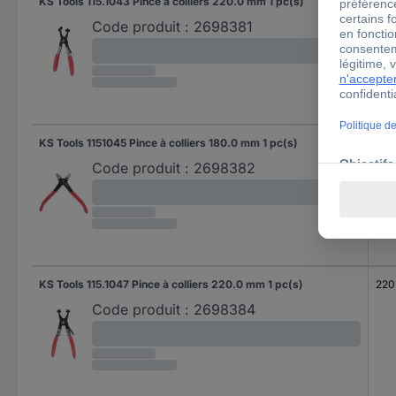
KS Tools 115.1043 Pince à colliers 220.0 mm 1 pc(s)
220
Code produit :
2698381
KS Tools 1151045 Pince à colliers 180.0 mm 1 pc(s)
180
Code produit :
2698382
KS Tools 115.1047 Pince à colliers 220.0 mm 1 pc(s)
220
Code produit :
2698384