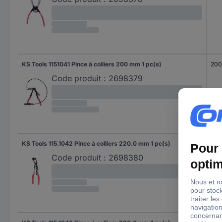
KS Tools 1151041 Pince à colliers 200 mm 1 pc(s)
20
Code produit :
2698379
KS Tools 115.1042 Pince à colliers 220.0 mm 1 pc(s)
220
Code produit :
2698380