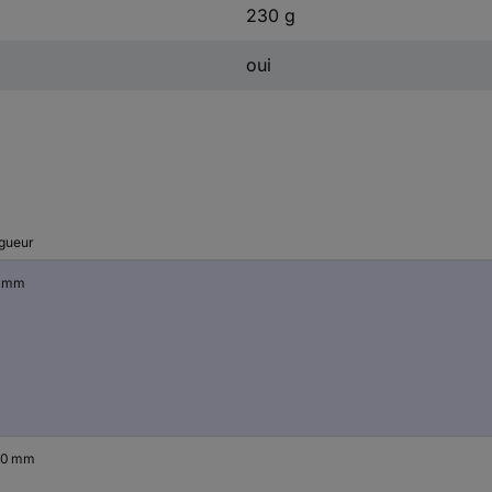
230 g
oui
gueur
 mm
.0 mm