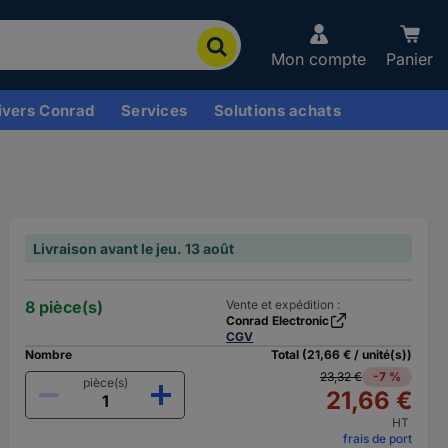
Mon compte
Panier
ivers Conrad
Services
Solutions achats
Livraison avant le jeu. 13 août
8 pièce(s)
Vente et expédition :
Conrad Electronic
CGV
Nombre
Total (21,66 € / unité(s))
23,32 €
-7 %
pièce(s)
21,66 €
HT
frais de port