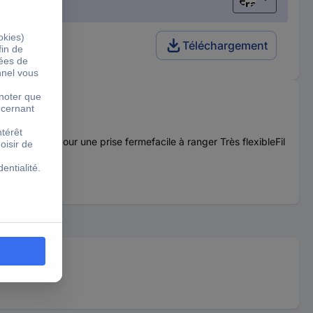
Français
Téléchargement
xtrémités pour une prise fermefacile à ranger Très flexibleFil