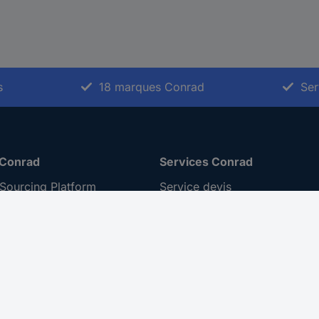
s
18 marques Conrad
Ser
 Conrad
Services Conrad
Sourcing Platform
Service devis
 Conseils
e-Procurement
ilité
Service calibration
ion
 Disclosure Program
 REACH