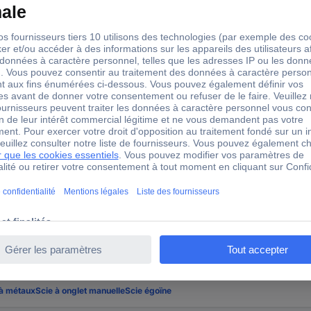
ols 123.0005 1230005 Scie à fil 650 mm
s et les coins difficiles d'accèsAvec anneaux métalliques aux deux e
?
 à métaux
Scie à onglet manuelle
Scie égoïne