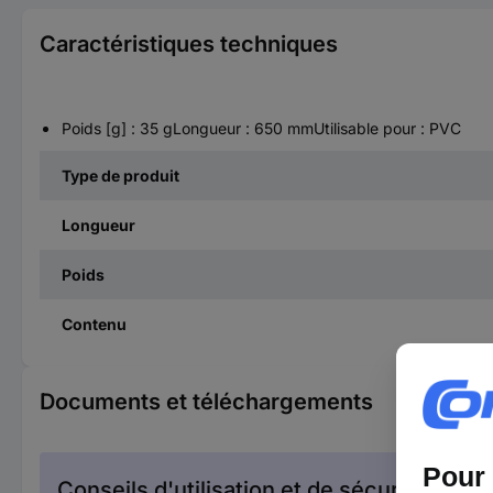
Caractéristiques techniques
Poids [g] : 35 gLongueur : 650 mmUtilisable pour : PVC
Type de produit
Longueur
Poids
Contenu
Documents et téléchargements
Conseils d'utilisation et de sécurité