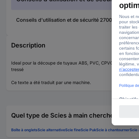
Conseils d'utilisation et de sécurité 2700580 KS To
Description
Ideal pour la découpe de tuyaux ABS, PVC, CPVCPour les endroit
tressé
Ce texte a été traduit par une machine.
Quel type de Scies à main cherchez-vous 
Boîte à onglets
Scie alternative
Scie fine
Scie Puk
Scie à chantourner
Scie