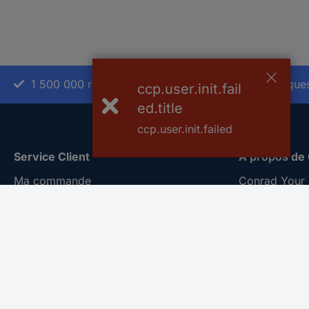
1 500 000 références
2500 marque
ccp.user.init.fail
ed.title
ccp.user.init.failed
Service Client
A propos de
Ma commande
Conrad Your 
Modes de paiement pour les
Nouveautés &
professionnels
Eco-responsab
Modes de paiement pour les particuliers
ISO-certificat
Droits de rétraction & retours
Vulnerability
FAQ
Information