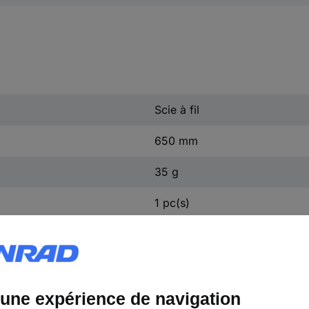
Scie à fil
650 mm
35 g
1 pc(s)