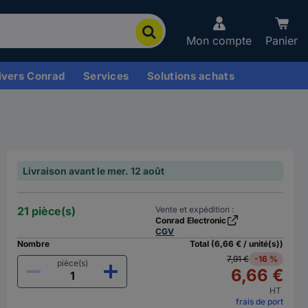
Mon compte
Panier
ivers Conrad
Services
Solutions achats
Livraison avant le mer. 12 août
21 pièce(s)
Vente et expédition :
Conrad Electronic
CGV
Nombre
Total (6,66 € / unité(s))
7,91 €
-16 %
pièce(s)
6,66 €
HT
frais de port