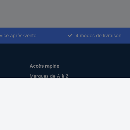
vice après-vente
4 modes de livraison
Accès rapide
Marques de A à Z
Catégories de A-Z
Nos promotions 🛒
Download Center
Recrutement