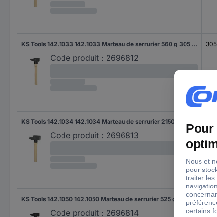
KS Tools 142.1033 142.1033 Marteau de serrurier 560 g 305 mm 1 pc(s)
305
Code produit :
2696812
KS Tools 142.1034 142.1034 Marteau de serrurier 2150 g 385 mm 1 pc(s)
385
Code produit :
2696813
KS Tools 142.1050 142.1050 Marteau de serrurier 525 g 320 mm 1 pc(s)
320
Code produit :
2696814