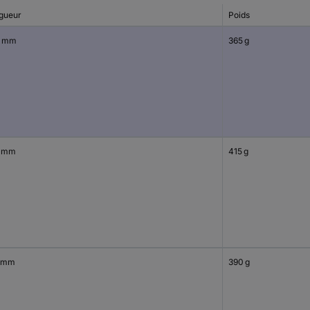
gueur
Poids
0 mm
365 g
 mm
415 g
 mm
390 g