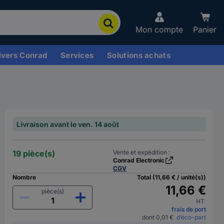
Mon compte
Panier
ivers Conrad
Services
Solutions achats
Livraison avant le ven. 14 août
19 pièce(s)
Vente et expédition :
Conrad Electronic
CGV
Nombre
Total (11,66 € / unité(s))
11,66 €
pièce(s)
HT
frais de port
dont 0,01 €
d’éco-part