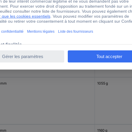
 mm
575 g
 mm
1055 g
 mm
1160 g