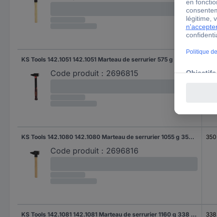
KS Tools 142.1051 142.1051 Marteau de serrurier 575 g 310 mm 1 pc(s)
310
Code produit :
2696815
KS Tools 142.1080 142.1080 Marteau de serrurier 1055 g 350 mm 1 pc(s)
350
Code produit :
2696816
KS Tools 142.1081 142.1081 Marteau de serrurier 1160 g 338 mm 1 pc(s)
338