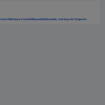
 cuivre
Marteau à inertie
Massette
Massette, marteau de forgeron