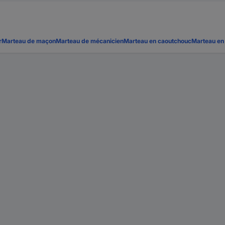
r
Marteau de maçon
Marteau de mécanicien
Marteau en caoutchouc
Marteau en