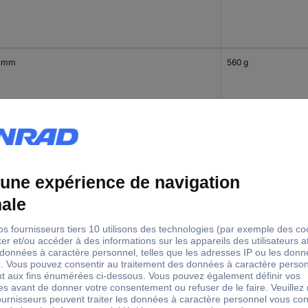
 mm
560 g
 mm
2150 g
 mm
525 g