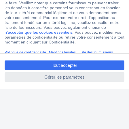
1 500 000 références
2500 marques
18 marques Conrad
Service après-vente
4 modes de livraison
ccp.user.init.failed.titl
Service Client
e
Ma commande
ccp.user.init.failed
Modes de paiement pour les professionnels
Modes de paiement pour les particuliers
Droits de rétraction & retours
FAQ
Modes de livraison
A propos de Conrad