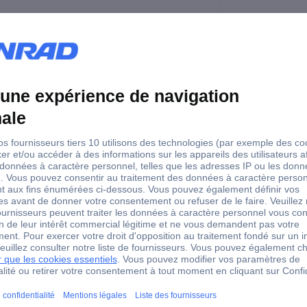
mm
mm
hexagonal
 mm
hexagonal