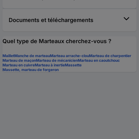
Documents et téléchargements
Quel type de Marteaux cherchez-vous ?
Maillet
Manche de marteau
Marteau arrache-clou
Marteau de charpentier
Marteau de maçon
Marteau de mécanicien
Marteau en caoutchouc
Marteau en cuivre
Marteau à inertie
Massette
Massette, marteau de forgeron