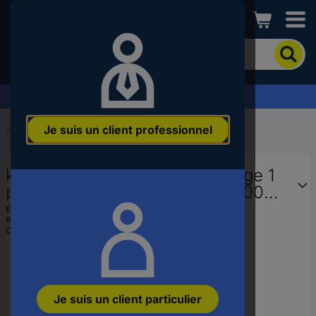
Conrad
Pour
chercher
un
produit,
Demandez votre devis
veuillez
indiquer
Je suis un client professionnel
un
Accueil
...
Forets à bois
mot-
clé,
kwb 043208 Foret pour coffrage 1
un
code
pièce 8 mm Longueur totale 400
produit,
mm tige cylindrique 1 pc(s)
EAN :
4009310432088
un
Ref. fabricant :
043208
n°
Code produit :
2731709
EAN
ou
une
référence
Je suis un client particulier