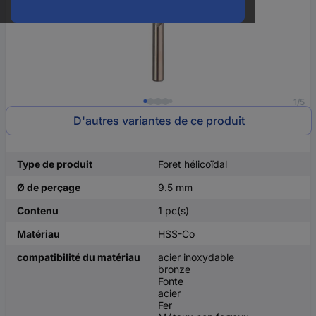
1/5
D'autres variantes de ce produit
Type de produit
Foret hélicoïdal
Ø de perçage
9.5 mm
Contenu
1 pc(s)
Matériau
HSS-Co
compatibilité du matériau
acier inoxydable
bronze
Fonte
acier
Fer