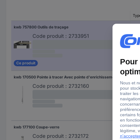
Typ
kwb 757800 Outils de traçage
Outi
Code produit :
2733951
Ce produit
kwb 170500 Pointe à tracer Avec pointe d'enrichissement HM
Poin
Code produit :
2732160
kwb 177100 Coupe-verre
Cou
Code produit :
2732172