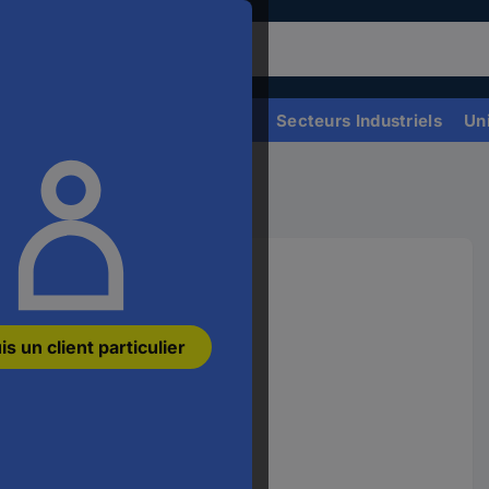
our
hercher
n
oduit,
Demandez votre devis
Secteurs Industriels
Un
uillez
diquer
n
ot-
s de traçage
é,
n
ode
oduit,
n
951
AN
is un client particulier
u
ne
férence
Variantes