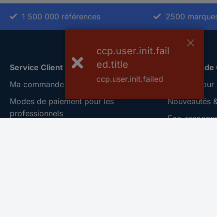
1 500 000 références
2500 marque
ccp.user.init.fail
ed.title
Service Client
A propos de
ccp.user.init.failed
Ma commande
Conrad Your 
Modes de paiement pour les
Nouveautés &
professionnels
Eco-responsab
Modes de paiement pour les particuliers
ISO-certificat
Droits de rétraction & retours
Vulnerability
FAQ
Information
Modes de livraison
Informations s
Exercer mon d