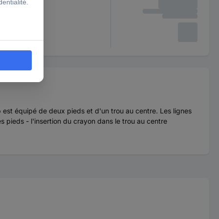
 est équipé de deux pieds et d'un trou au centre. Les lignes
s pieds - l'insertion du crayon dans le trou au centre