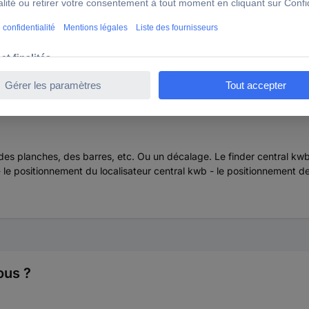
des planches, des barres, etc. Ou un décalage. Le finder central kwb
 le positionnement du localisateur central kwb - le positionnement de
ous ?