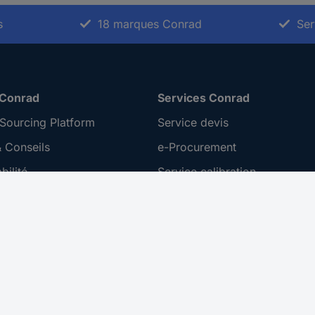
s
18 marques Conrad
Ser
 Conrad
Services Conrad
Sourcing Platform
Service devis
 Conseils
e-Procurement
ilité
Service calibration
ion
 Disclosure Program
 REACH
ur l'accessibilité
roit de rétractation