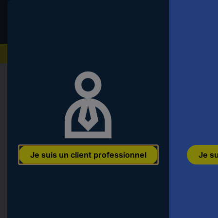
Conrad
P
Professionnels
c
HT
u
pr
Nos produits
ve
in
u
m
Accueil
Outillage & atelier
Outils de mesure
Outil
cl
u
c
pr
kwb 757800 Outils de traçage
u
n°
EAN :
4009317578000
Ref. fabricant :
757800
Code produit :
2733
E
Je suis un client professionnel
Je su
o
u
ré