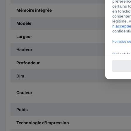
Mémoire intégrée
Modèle
Largeur
Hauteur
Profondeur
Dim.
Couleur
Poids
Technologie d'impression