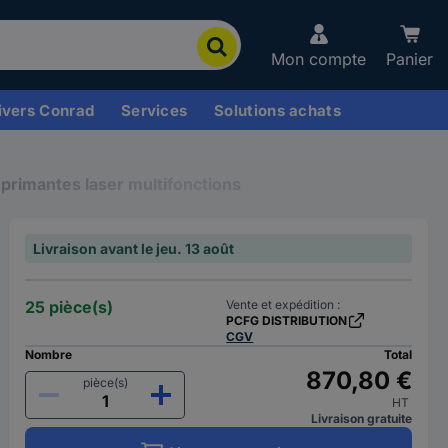
Mon compte
Panier
ivers Conrad
Services
Solutions achats
primantes laser multifonctions
Livraison avant le jeu. 13 août
25 pièce(s)
Vente et expédition :
PCFG DISTRIBUTION
CGV
Nombre
Total
870,80 €
pièce(s)
HT
Livraison gratuite