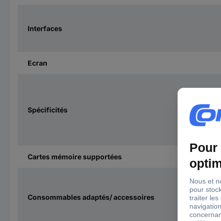
Interfaces
Ecran
Spécificités
Cartes mémoire supportées
Consommables adaptés/ accessoires