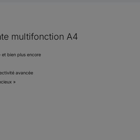
e multifonction A4
» et bien plus encore
ectivité avancée
ncieux »