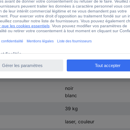
2 GB
couleur
480 mm
575 mm
577.5 mm
(l x H x P) 480 x 575 x 577.
noir
blanc
39 kg
laser, couleur