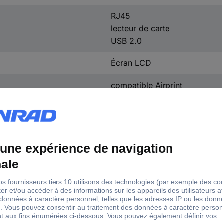
RJ45
lecteur de carte
USB 2.0
Écran LCD
compatible Airprint
impression recto/verso
écran couleur
écran tactile
compatible réseau
SD
TK-5380K
TK-5380C
TK-5380M
TK-5380Y