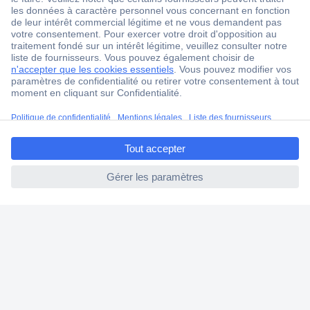
1 500 000 références
2500 marques
18 marques Conrad
Service après-vente
4 modes de livraison
ccp.user.init.failed.titl
Service Client
e
Ma commande
ccp.user.init.failed
Modes de paiement pour les professionnels
Modes de paiement pour les particuliers
Droits de rétraction & retours
FAQ
Modes de livraison
A propos de Conrad
Conrad Your Sourcing Platform