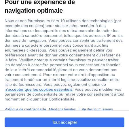
1 500 000 références
2500 marques
18 marques Conrad
Service après-vente
4 modes de livraison
Service Client
ccp.user.init.failed.titl
Ma commande
e
Modes de paiement pour les professionnels
ccp.user.init.failed