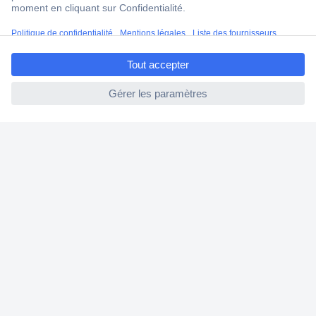
Modes de paiement pour les professionnels
Modes de paiement pour les particuliers
ccp.user.init.failed.titl
Droits de rétraction & retours
e
FAQ
ccp.user.init.failed
Modes de livraison
A propos de Conrad
Conrad Your Sourcing Platform
Nouveautés & Conseils
Eco-responsabilité
ISO-certification
Vulnerability Disclosure Program
Information REACH
Informations sur l'accessibilité
Exercer mon droit de rétractation