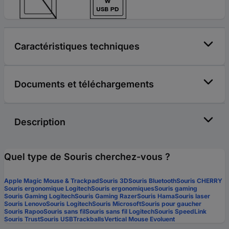
Caractéristiques techniques
Documents et téléchargements
Description
Quel type de Souris cherchez-vous ?
Apple Magic Mouse & Trackpad
Souris 3D
Souris Bluetooth
Souris CHERRY
Souris ergonomique Logitech
Souris ergonomiques
Souris gaming
Souris Gaming Logitech
Souris Gaming Razer
Souris Hama
Souris laser
Souris Lenovo
Souris Logitech
Souris Microsoft
Souris pour gaucher
Souris Rapoo
Souris sans fil
Souris sans fil Logitech
Souris SpeedLink
Souris Trust
Souris USB
Trackballs
Vertical Mouse Evoluent