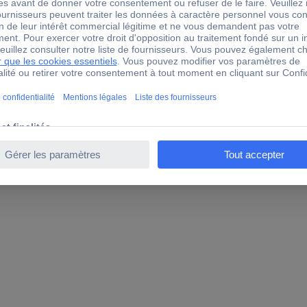
Vista ou Windows7Mac OSX version10.5 ou ultérieure Noyau Linux2
éinstallée) Documentation utilisateur