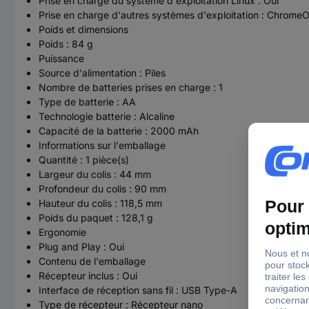
Prise en charge du système d'exploitation Linux : Oui
Prise en charge d'autres systèmes d'exploitation : Chrome
Poids et dimensions
Poids : 84 g
Puissance
Source d'alimentation : Piles
Nombre de batteries prises en charge : 1
Type de batterie : AA
Technologie batterie : Alcaline
Capacité de la batterie : 2000 mAh
Informations sur l'emballage
Quantité : 1 pièce(s)
Largeur du colis : 44 mm
Profondeur du colis : 90 mm
Hauteur du colis : 118,5 mm
Poids du paquet : 128,1 g
Ergonomie
Plug and Play : Oui
Contenu de l'emballage
Récepteur inclus : Oui
Interface de réception sans fil : USB Type-A
Type de récepteur : Récepteur nano