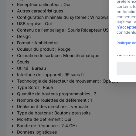
Récepteur unificateur : Oui
Autres caractéristiques
Configuration minimale du système : WindowsXP, Windows 
USB requise : Oui
Contenu de l'emballage : Souris Récepteur USB 1 pile AA (pr
Design
Format : Ambidextre
Couleur du produit : Rouge
Coloration de surface : Monochromatique
Souris
Utilité : Bureau
Interface de l'appareil : RF sans fil
Technologie de détecteur de mouvement : Optique
Type Scroll : Roue
Quantité de boutons programmables : 3
Nombre de roulettes de défilement : 1
Défilement des directions : verticale
Type de boutons : Boutons poussoirs
Molette de défilement : Oui
Bande de fréquence : 2.4 GHz
Données logistiques