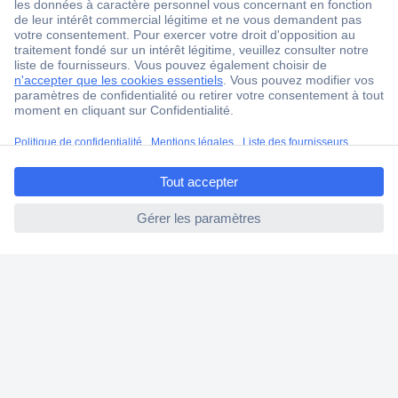
Service après-vente
4 modes de livraison
Service Client
Ma commande
ccp.user.init.failed.titl
Modes de paiement pour les professionnels
e
Modes de paiement pour les particuliers
ccp.user.init.failed
Droits de rétraction & retours
FAQ
Modes de livraison
A propos de Conrad
Conrad Your Sourcing Platform
Nouveautés & Conseils
Eco-responsabilité