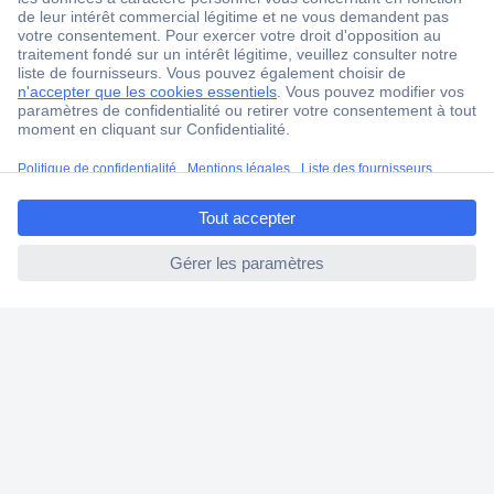
Service après-vente
4 modes de livraison
Service Client
Ma commande
ccp.user.init.failed.titl
Modes de paiement pour les professionnels
e
Modes de paiement pour les particuliers
ccp.user.init.failed
Droits de rétraction & retours
FAQ
Modes de livraison
A propos de Conrad
Conrad Your Sourcing Platform
Nouveautés & Conseils
Eco-responsabilité