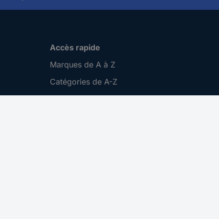
Accès rapide
Marques de A à Z
Catégories de A-Z
Nos promotions 🛒
Download Center
Recrutement
Gestion des cookies
Nous contacter