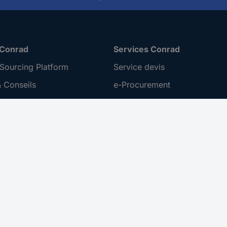
 Conrad
Services Conrad
Sourcing Platform
Service devis
 Conseils
e-Procurement
ilité
Service calibration
ion
 Disclosure Program
 REACH
ur l'accessibilité
roit de rétractation
 sur les réseaux sociaux