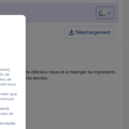
Français
Téléchargement
ront à préparer de délicieux repas et à mélanger les ingrédients
 des températures élevées.