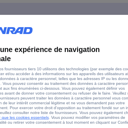
PRO BGMP-7183 4 pièces Kit d'aide à la cuisine
 bol. Les outils les plus importants pour votre cuisine, qui vous aide
one noir, pour une résistance accrue et une durée de vie plus longue à