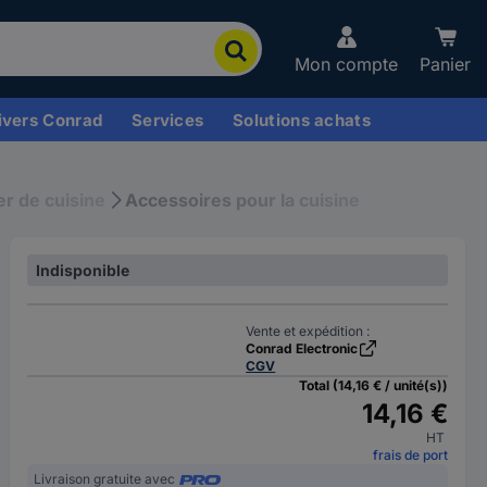
Mon compte
Panier
ivers Conrad
Services
Solutions achats
r de cuisine
Accessoires pour la cuisine
Indisponible
Vente et expédition :
Conrad Electronic
CGV
Total (14,16 € / unité(s))
14,16 €
HT
frais de port
Livraison gratuite avec