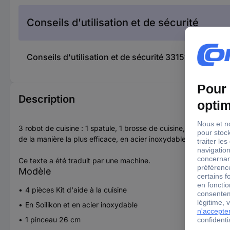
Conseils d'utilisation et de sécurité
Conseils d'utilisation et de sécurité 3315111 Master
Description
3 robot de cuisine : 1 spatule, 1 brosse de cuisine, 1 pince pour
de la manière la plus efficace, en acier inoxydable et en silic
Ce texte a été traduit par une machine.
Modèle
4 pièces Kit d'aide à la cuisine
En Soilikon et en acier inoxydable
1 pinceau 26 cm