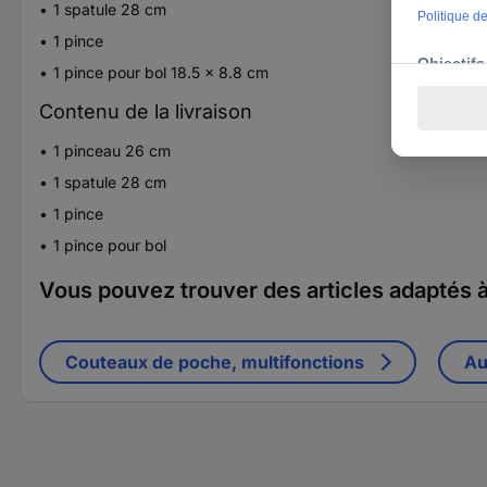
1 spatule 28 cm
1 pince
1 pince pour bol 18.5 x 8.8 cm
Contenu de la livraison
1 pinceau 26 cm
1 spatule 28 cm
1 pince
1 pince pour bol
Vous pouvez trouver des articles adaptés à 
Couteaux de poche, multifonctions
Au