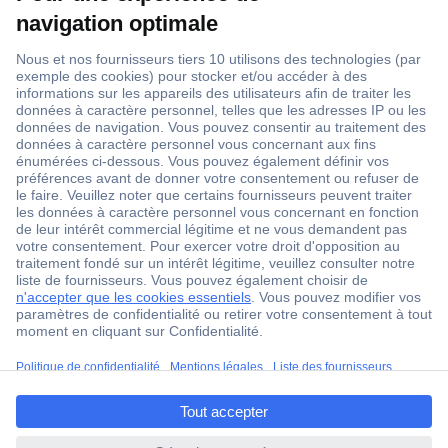
1 500 000 références
2500 marques
18 marques Conrad
Service après-vente
4 modes de livraison
Service Client
Ma commande
Modes de paiement pour les professionnels
ccp.user.init.failed.titl
Modes de paiement pour les particuliers
e
Droits de rétraction & retours
ccp.user.init.failed
FAQ