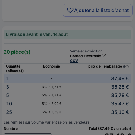
Ajouter à la liste d'achat
Livraison avant le ven. 14 août
20 pièce(s)
Vente et expédition :
Conrad Electronic
CGV
Quantité
Economie
prix de l'emballage
(HT)
(pièce(s))
1
37,49 €
-
3
36,28 €
3% = 1,21 €
5
35,78 €
5% = 1,71 €
10
35,47 €
5% = 2,02 €
25
35,10 €
6% = 2,39 €
Les remises sur volume varient selon les vendeurs
Nombre
Total (37,49 € / unité(s))