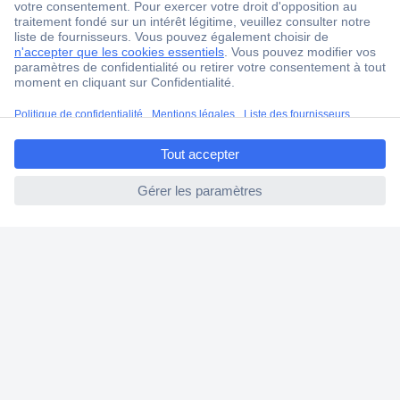
Service Client
Ma commande
Modes de paiement pour les professionnels
Modes de paiement pour les particuliers
ccp.user.init.failed.titl
Droits de rétraction & retours
e
FAQ
ccp.user.init.failed
Modes de livraison
A propos de Conrad
Conrad Your Sourcing Platform
Nouveautés & Conseils
Eco-responsabilité
ISO-certification
Vulnerability Disclosure Program
Information REACH