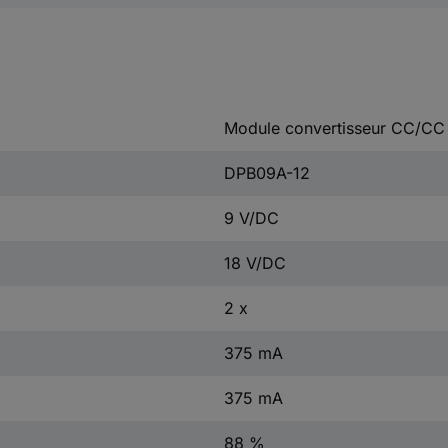
Module convertisseur CC/CC
DPB09A-12
9 V/DC
18 V/DC
2 x
375 mA
375 mA
88 %