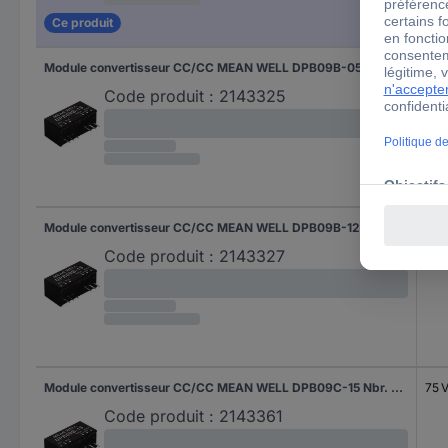
Ce produit
Module convertisseur CC/CC MEAN WELL DPB09B-05 Nbr. de sorties: 2 x 800 mA 9 W 1 pc(s)
36 
Code produit :
2143325
Module convertisseur CC/CC MEAN WELL DPB09B-12 Nbr. de sorties: 2 x 375 mA 9 W 1 pc(s)
36 
Code produit :
2143327
Module convertisseur CC/CC MEAN WELL DPB09C-15 Nbr. de sorties: 2 x 300 mA 9 W 1 pc(s)
75 
Code produit :
2143361