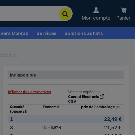
Mon compte
Panier
ivers Conrad
Services
Solutions achats
s CC/CC
Indisponible
Afficher des alternatives
Vente et expédition :
Conrad Electronic
CGV
Quantité
Economie
prix de l'emballage
(HT)
(pièce(s))
1
22,49 €
-
3
21,52 €
4% = 0,97 €