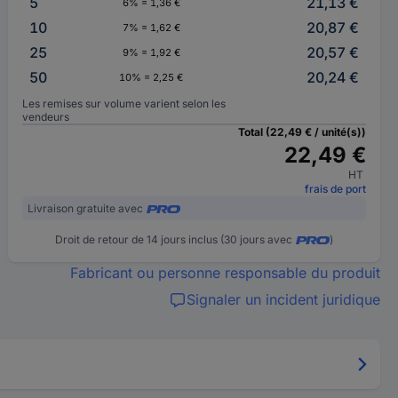
5
21,13 €
6% = 1,36 €
10
20,87 €
7% = 1,62 €
25
20,57 €
9% = 1,92 €
50
20,24 €
10% = 2,25 €
Les remises sur volume varient selon les
vendeurs
Total (22,49 € / unité(s))
22,49 €
HT
frais de port
Livraison gratuite avec
Droit de retour de 14 jours inclus (30 jours avec
)
Fabricant ou personne responsable du produit
Signaler un incident juridique