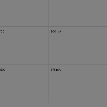
V/DC
800 mA
V/DC
375 mA