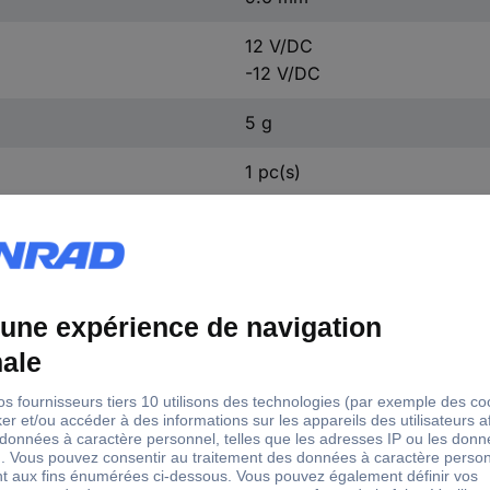
12 V/DC
-12 V/DC
5 g
1 pc(s)
sion d'entrée (max.)
Courant de sortie (max.) - arrondi
V/DC
375 mA