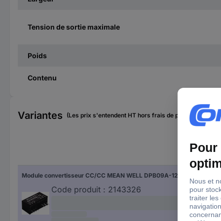
Tension de sortie maximale
Poids
Contenu
Variantes
(Les prix s'entendent HT hors frais de port)
Ten
Module convertisseur CC/CC MEAN WELL DPB09A-12 Nbr. de sorties: 2 x 375 mA 9 W 1 pc(s)
18 
Code produit :
2143326