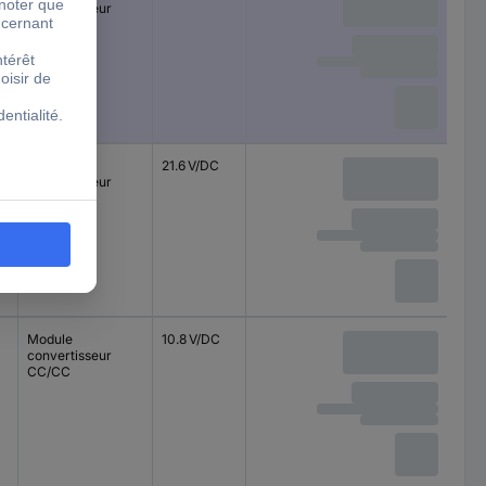
convertisseur
CC/CC
Module
21.6 V/DC
convertisseur
CC/CC
Module
10.8 V/DC
convertisseur
CC/CC