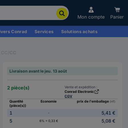
Mon compte
Panier
ivers Conrad
Services
Solutions achats
s CC/CC
Livraison avant le jeu. 13 août
2 pièce(s)
Vente et expédition :
Conrad Electronic
CGV
Quantité
Economie
prix de l'emballage
(HT)
(pièce(s))
1
5,41 €
-
5
5,08 €
6% = 0,33 €