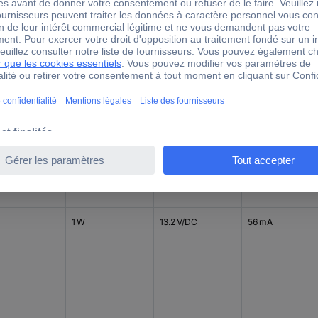
1 W
26.4 V/DC
56 mA
1 W
13.2 V/DC
56 mA