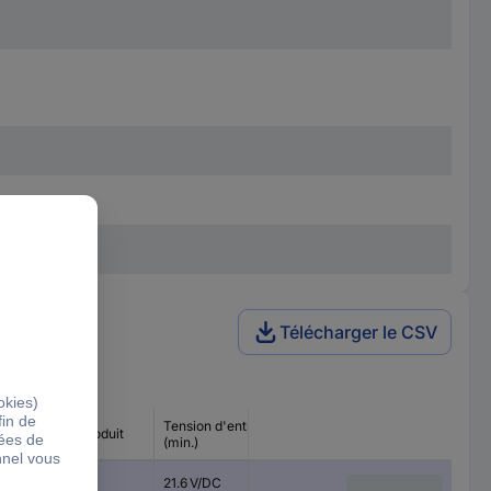
Télécharger le CSV
Tension d'entrée
Type de produit
(min.)
Module
21.6 V/DC