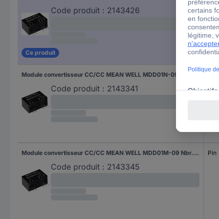
Code produit :
2143426
Ce produit
Module convertisseur CC/CC MEAN WELL MDD01N-09 Nbr. de sorties: 2 x 56 mA 1 W 1 pc(s)
Pin
Code produit :
2143341
Module convertisseur CC/CC MEAN WELL MDD01M-09 Nbr. de sorties: 2 x 56 mA 1 W 1 pc(s)
Pin
Code produit :
2143345