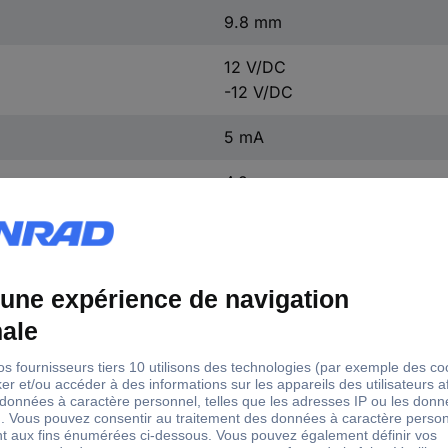
9.8 mm
12 V/DC
-12 V/DC
5 mA
4.2 g
1 pc(s)
Tension d'entrée
Courant de sortie
nexion
Puissance
(max.)
(max.) - arrondi
1 W
26.4 V/DC
42 mA