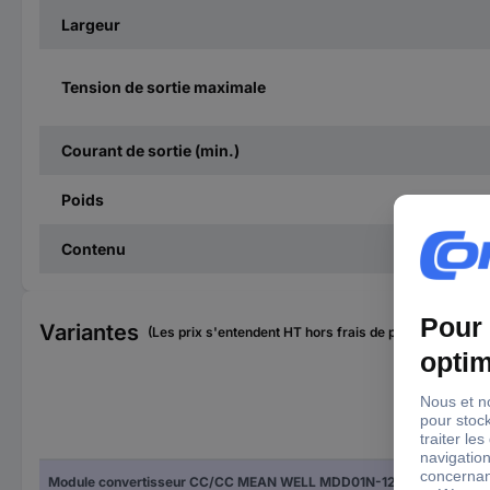
Largeur
Tension de sortie maximale
Courant de sortie (min.)
Poids
Contenu
Variantes
(Les prix s'entendent HT hors frais de port)
Con
Module convertisseur CC/CC MEAN WELL MDD01N-12 Nbr. de sorties: 2 x 42 mA 1 W 1 pc(s)
Pin