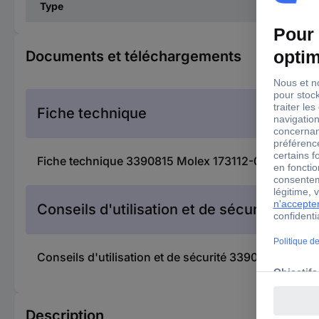
Type
Documents et téléchargements
Fiche technique
Fiche technique 3390815 Molex 173112-0336 Contac
Conseils d'utilisation et de sécurité
Conseils d'utilisation et de sécurité 3390815 Mole
Description