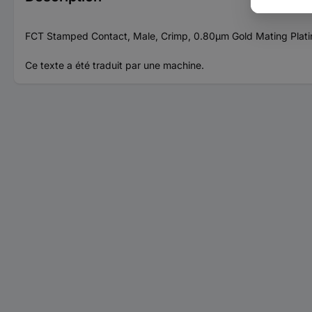
FCT Stamped Contact, Male, Crimp, 0.80µm Gold Mating Platin
Ce texte a été traduit par une machine.