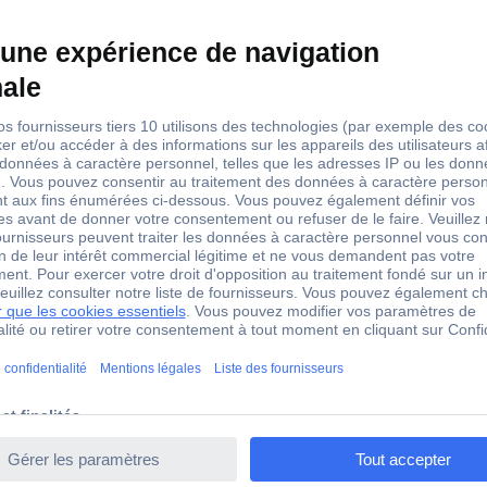
173112-0336
t mâle 1 pc(s) Bande sur bobine complète
x 173112-0336 Contact mâle 1 pc(s) Bande sur bobine compl