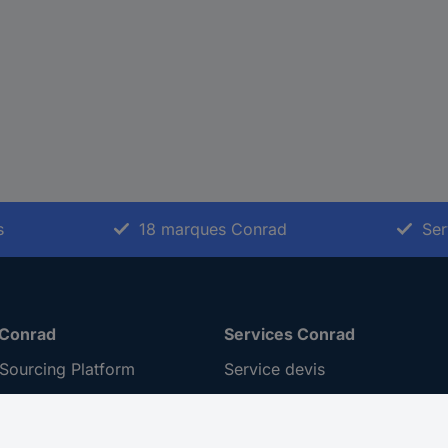
s
18 marques Conrad
Ser
 Conrad
Services Conrad
Sourcing Platform
Service devis
 Conseils
e-Procurement
ilité
Service calibration