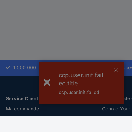
1 500 000 références
2500 marque
ccp.user.init.fail
ed.title
ccp.user.init.failed
Service Client
A propos de
Ma commande
Conrad Your 
Modes de paiement pour les
Nouveautés &
professionnels
Eco-responsab