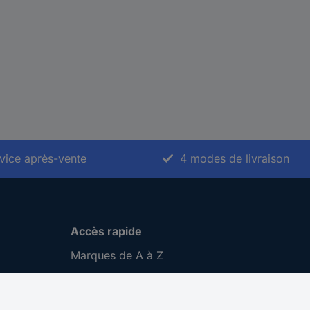
vice après-vente
4 modes de livraison
Accès rapide
Marques de A à Z
Catégories de A-Z
Nos promotions 🛒