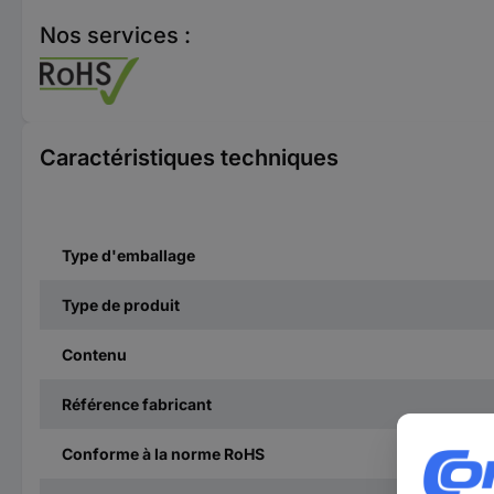
Nos services :
Caractéristiques techniques
Type d'emballage
Type de produit
Contenu
Référence fabricant
Conforme à la norme RoHS