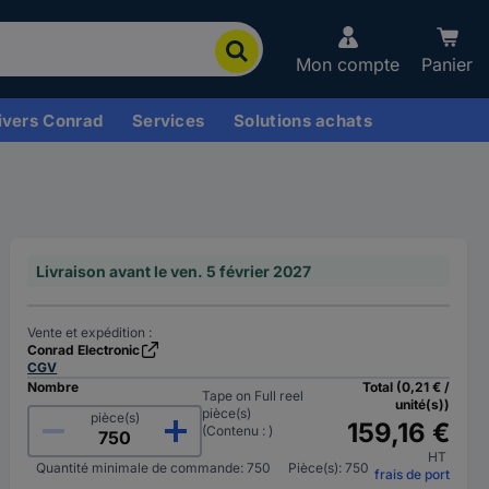
Mon compte
Panier
ivers Conrad
Services
Solutions achats
Livraison avant le ven. 5 février 2027
Vente et expédition :
Conrad Electronic
CGV
Nombre
Total (0,21 € /
Tape on Full reel
unité(s))
pièce(s)
pièce(s)
159,16 €
(Contenu : )
HT
Quantité minimale de commande: 750
Pièce(s): 750
frais de port