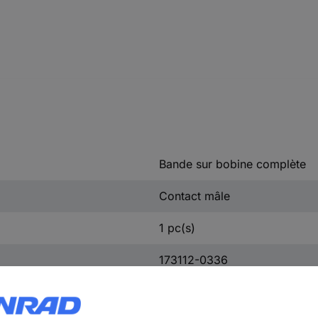
Bande sur bobine complète
Contact mâle
1 pc(s)
173112-0336
oui