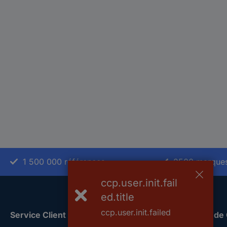
1 500 000 références
2500 marque
ccp.user.init.fail
ed.title
ccp.user.init.failed
Service Client
A propos de