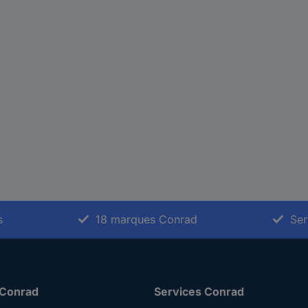
s
18 marques Conrad
Ser
 Conrad
Services Conrad