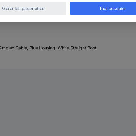
x Connecteur fibre optique 106024-2000 Box
implex Cable, Blue Housing, White Straight Boot