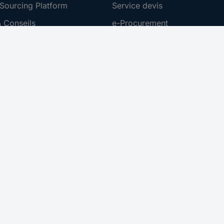
Sourcing Platform
Service devis
 Conseils
e-Procurement
ilité
Service calibration
ion
 Disclosure Program
 REACH
ur l'accessibilité
roit de rétractation
 sur les réseaux sociaux