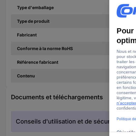
Type d'emballage
Type de produit
Fabricant
Conforme à la norme RoHS
Référence fabricant
Contenu
Documents et téléchargements
Conseils d'utilisation et de sécurité