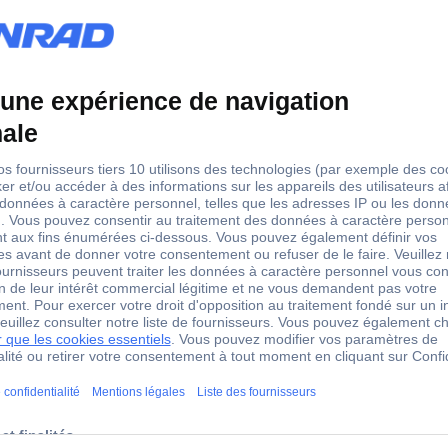
Box
Connecteur fibre optique
Molex
oui
106024-2000
1 pc(s)