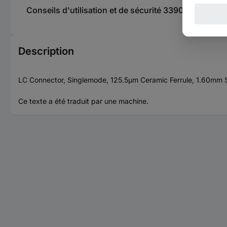
Conseils d'utilisation et de sécurité 3390876 Mole
Description
LC Connector, Singlemode, 125.5µm Ceramic Ferrule, 1.60mm S
Ce texte a été traduit par une machine.