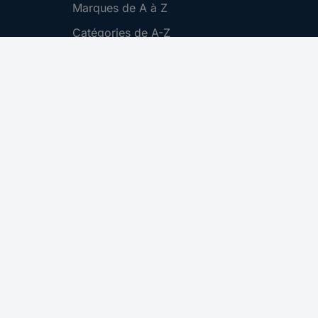
Marques de A à Z
Catégories de A-Z
Nos promotions 🛒
Download Center
Recrutement
Gestion des cookies
Nous contacter
S'abonner
CONRAD ELECTRONIC
SERVICE CLIENT
ZONE COMMERCIALE