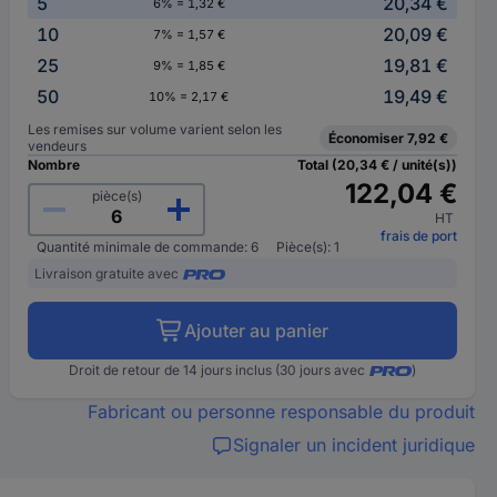
5
20,34 €
6% = 1,32 €
10
20,09 €
7% = 1,57 €
25
19,81 €
9% = 1,85 €
50
19,49 €
10% = 2,17 €
Les remises sur volume varient selon les
Économiser 7,92 €
vendeurs
Nombre
Total (20,34 € / unité(s))
122,04 €
pièce(s)
HT
frais de port
Quantité minimale de commande: 6
Pièce(s): 1
Livraison gratuite avec
Ajouter au panier
Droit de retour de 14 jours inclus (30 jours avec
)
Fabricant ou personne responsable du produit
Signaler un incident juridique