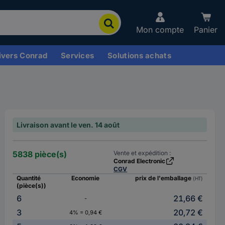
Mon compte
Panier
ivers Conrad
Services
Solutions achats
Livraison avant le ven. 14 août
5838 pièce(s)
Vente et expédition :
Conrad Electronic
CGV
Quantité
Economie
prix de l'emballage
(HT)
(pièce(s))
6
21,66 €
-
3
20,72 €
4% = 0,94 €