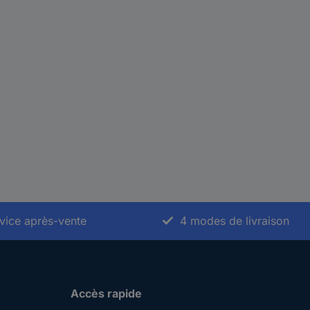
vice après-vente
4 modes de livraison
Accès rapide