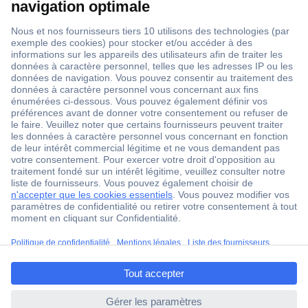
1 500 000 références
2500 marques
18 marques Conrad
Service après-vente
4 modes de livraison
Service Client
Ma commande
Modes de paiement pour les professionnels
ccp.user.init.failed.titl
Modes de paiement pour les particuliers
e
Droits de rétraction & retours
ccp.user.init.failed
FAQ