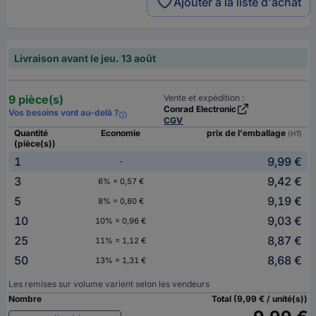
Ajouter à la liste d'achat
Livraison avant le jeu. 13 août
9 pièce(s)
Vente et expédition :
Conrad Electronic
Vos besoins vont au-delà ?
CGV
Quantité
Economie
prix de l'emballage
(HT)
(pièce(s))
1
9,99 €
-
3
9,42 €
6% = 0,57 €
5
9,19 €
8% = 0,80 €
10
9,03 €
10% = 0,96 €
25
8,87 €
11% = 1,12 €
50
8,68 €
13% = 1,31 €
Les remises sur volume varient selon les vendeurs
Nombre
Total (9,99 € / unité(s))