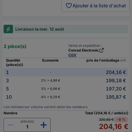
Ajouter à la liste d'achat
Livraison le mer. 12 août
2 pièce(s)
Vente et expédition :
Conrad Electronic
CGV
Quantité
Economie
prix de l'emballage
(HT)
(pièce(s))
1
204,16 €
-
3
199,18 €
2% = 4,98 €
5
197,20 €
3% = 6,96 €
10
195,87 €
4% = 8,29 €
Les remises sur volume varient selon les vendeurs
Nombre
Total (204,16 € / unité(s))
220,83 €
-8 %
pièce(s)
204,16 €