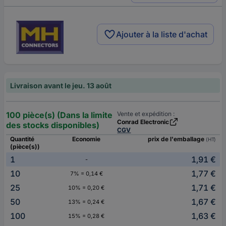
Ajouter à la liste d'achat
Livraison avant le jeu. 13 août
100 pièce(s) (Dans la limite
Vente et expédition :
Conrad Electronic
des stocks disponibles)
CGV
Quantité
Economie
prix de l'emballage
(HT)
(pièce(s))
1
1,91 €
-
10
1,77 €
7% = 0,14 €
25
1,71 €
10% = 0,20 €
50
1,67 €
13% = 0,24 €
100
1,63 €
15% = 0,28 €