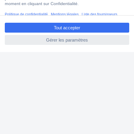
Modes de paiement pour les professionnels
Modes de paiement pour les particuliers
ccp.user.init.failed.titl
Droits de rétraction & retours
e
FAQ
ccp.user.init.failed
Modes de livraison
A propos de Conrad
Conrad Your Sourcing Platform
Nouveautés & Conseils
Eco-responsabilité
ISO-certification
Vulnerability Disclosure Program
Information REACH
Informations sur l'accessibilité
Exercer mon droit de rétractation