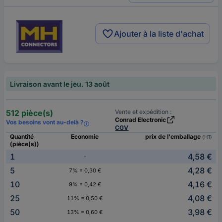
Ajouter à la liste d'achat
Livraison avant le jeu. 13 août
512 pièce(s)
Vente et expédition :
Conrad Electronic
Vos besoins vont au-delà ?
CGV
Quantité
Economie
prix de l'emballage
(HT)
(pièce(s))
1
4,58 €
-
5
4,28 €
7% = 0,30 €
10
4,16 €
9% = 0,42 €
25
4,08 €
11% = 0,50 €
50
3,98 €
13% = 0,60 €