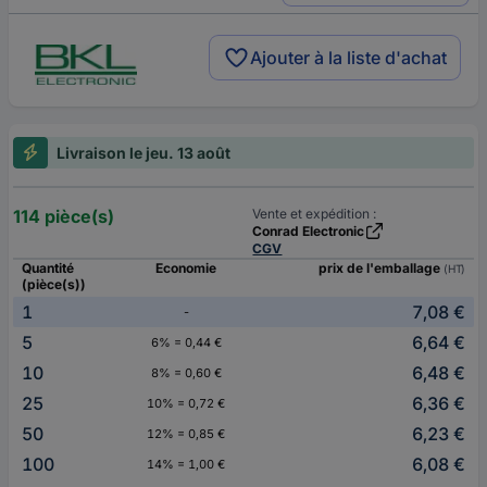
Ajouter à la liste d'achat
Livraison le jeu. 13 août
114 pièce(s)
Vente et expédition :
Conrad Electronic
CGV
Quantité
Economie
prix de l'emballage
(HT)
(pièce(s))
1
7,08 €
-
5
6,64 €
6% = 0,44 €
10
6,48 €
8% = 0,60 €
25
6,36 €
10% = 0,72 €
50
6,23 €
12% = 0,85 €
100
6,08 €
14% = 1,00 €