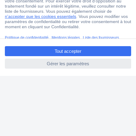
Service Client
Ma commande
Modes de paiement pour les professionnels
Modes de paiement pour les particuliers
ccp.user.init.failed.titl
Droits de rétraction & retours
e
FAQ
ccp.user.init.failed
Modes de livraison
A propos de Conrad
Conrad Your Sourcing Platform
Nouveautés & Conseils
Eco-responsabilité
ISO-certification
Vulnerability Disclosure Program
Information REACH