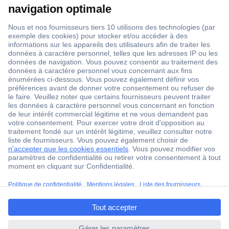
1 500 000 références
2500 marques
18 marques Conrad
Service après-vente
4 modes de livraison
Service Client
Ma commande
Modes de paiement pour les professionnels
ccp.user.init.failed.titl
Modes de paiement pour les particuliers
e
Droits de rétraction & retours
ccp.user.init.failed
FAQ