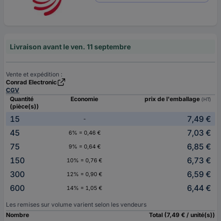
Livraison avant le ven. 11 septembre
Vente et expédition :
Conrad Electronic
CGV
Quantité
Economie
prix de l'emballage
(HT)
(pièce(s))
15
7,49 €
-
45
7,03 €
6% = 0,46 €
75
6,85 €
9% = 0,64 €
150
6,73 €
10% = 0,76 €
300
6,59 €
12% = 0,90 €
600
6,44 €
14% = 1,05 €
Les remises sur volume varient selon les vendeurs
Nombre
Total (7,49 € / unité(s))