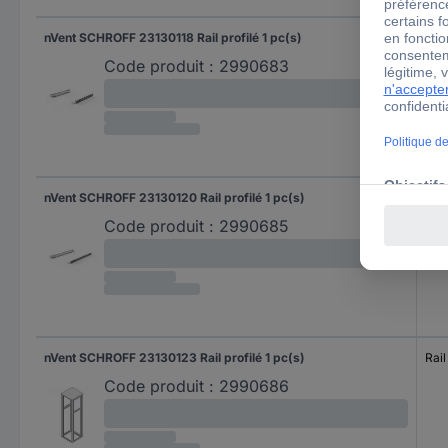
nVent SCHROFF 23130118 Rail profilé 1 pc(s)
Rail
Code produit :
2990683
nVent SCHROFF 23130120 Rail profilé 1 pc(s)
Rail
Code produit :
2990685
nVent SCHROFF 23130123 Rail profilé 1 pc(s)
Rail
Code produit :
2990686