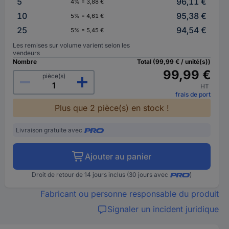
5
96,11 €
4% = 3,88 €
10
95,38 €
5% = 4,61 €
25
94,54 €
5% = 5,45 €
Les remises sur volume varient selon les
vendeurs
Nombre
Total (99,99 € / unité(s))
99,99 €
pièce(s)
HT
frais de port
Plus que 2 pièce(s) en stock !
Livraison gratuite avec
Ajouter au panier
Droit de retour de 14 jours inclus (30 jours avec
)
Fabricant ou personne responsable du produit
Signaler un incident juridique