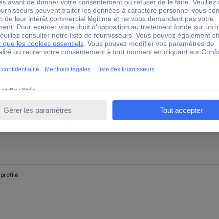
 profilé
 profilé
 profilé