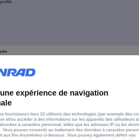
 profilé
gnée
gnée