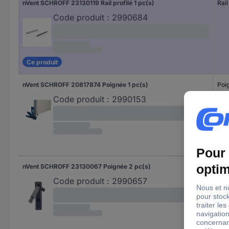
nVent SCHROFF 23130119 Rail profilé 1 pc(s)
Rail
Code produit :
2990684
Ce produit
nVent SCHROFF 20817874 Poignée 1 pc(s)
Poi
Code produit :
2990153
nVent SCHROFF 23130067 Poignée 2 pc(s)
Poi
Code produit :
2990657