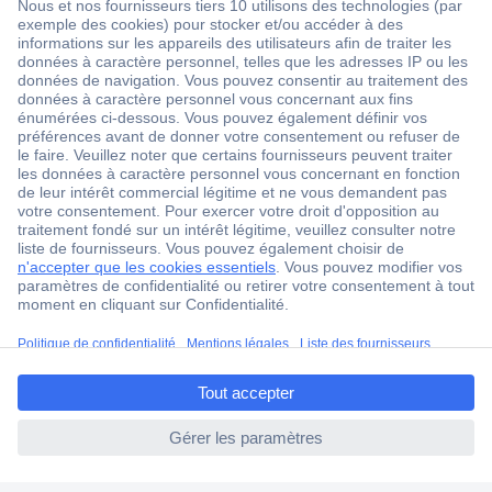
1 500 000 références
2500 marques
18 marques Conrad
Service après-vente
4 modes de livraison
Service Client
Ma commande
Modes de paiement pour les professionnels
ccp.user.init.failed.titl
Modes de paiement pour les particuliers
e
Droits de rétraction & retours
ccp.user.init.failed
FAQ
Modes de livraison