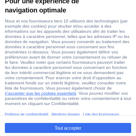
1 500 000 références
2500 marques
18 marques Conrad
Service après-vente
4 modes de livraison
Service Client
ccp.user.init.failed.titl
Ma commande
e
Modes de paiement pour les professionnels
ccp.user.init.failed