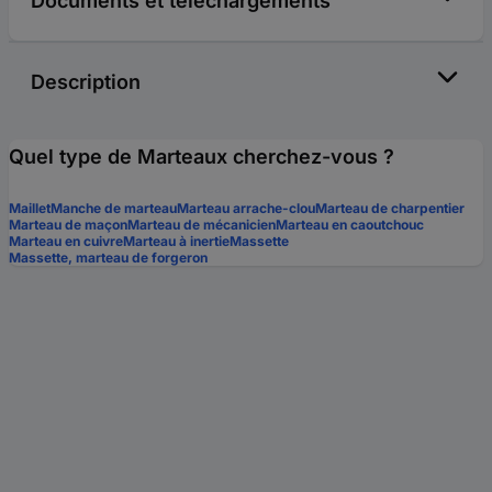
Documents et téléchargements
Description
Quel type de Marteaux cherchez-vous ?
Maillet
Manche de marteau
Marteau arrache-clou
Marteau de charpentier
Marteau de maçon
Marteau de mécanicien
Marteau en caoutchouc
Marteau en cuivre
Marteau à inertie
Massette
Massette, marteau de forgeron