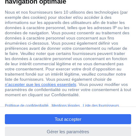
1 500 000 références
2500 marques
18 marques Conrad
Service après-vente
4 modes de livraison
Service Client
Ma commande
Modes de paiement pour les professionnels
ccp.user.init.failed.titl
Modes de paiement pour les particuliers
e
Droits de rétraction & retours
ccp.user.init.failed
FAQ