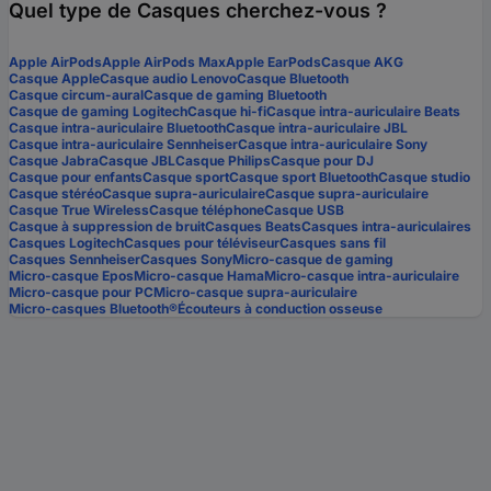
Quel type de Casques cherchez-vous ?
Apple AirPods
Apple AirPods Max
Apple EarPods
Casque AKG
Casque Apple
Casque audio Lenovo
Casque Bluetooth
Casque circum-aural
Casque de gaming Bluetooth
Casque de gaming Logitech
Casque hi-fi
Casque intra-auriculaire Beats
Casque intra-auriculaire Bluetooth
Casque intra-auriculaire JBL
Casque intra-auriculaire Sennheiser
Casque intra-auriculaire Sony
Casque Jabra
Casque JBL
Casque Philips
Casque pour DJ
Casque pour enfants
Casque sport
Casque sport Bluetooth
Casque studio
Casque stéréo
Casque supra-auriculaire
Casque supra-auriculaire
Casque True Wireless
Casque téléphone
Casque USB
Casque à suppression de bruit
Casques Beats
Casques intra-auriculaires
Casques Logitech
Casques pour téléviseur
Casques sans fil
Casques Sennheiser
Casques Sony
Micro-casque de gaming
Micro-casque Epos
Micro-casque Hama
Micro-casque intra-auriculaire
Micro-casque pour PC
Micro-casque supra-auriculaire
Micro-casques Bluetooth®
Écouteurs à conduction osseuse