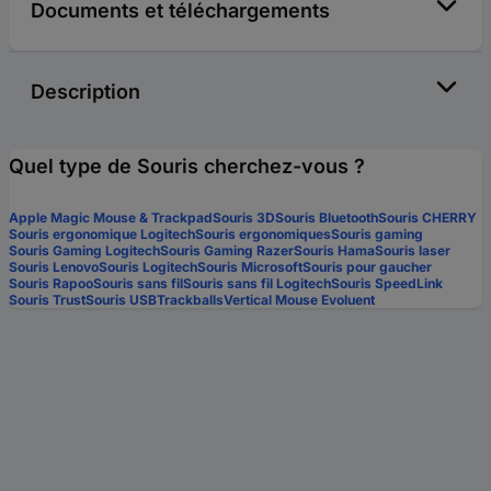
Documents et téléchargements
Description
Quel type de Souris cherchez-vous ?
Apple Magic Mouse & Trackpad
Souris 3D
Souris Bluetooth
Souris CHERRY
Souris ergonomique Logitech
Souris ergonomiques
Souris gaming
Souris Gaming Logitech
Souris Gaming Razer
Souris Hama
Souris laser
Souris Lenovo
Souris Logitech
Souris Microsoft
Souris pour gaucher
Souris Rapoo
Souris sans fil
Souris sans fil Logitech
Souris SpeedLink
Souris Trust
Souris USB
Trackballs
Vertical Mouse Evoluent