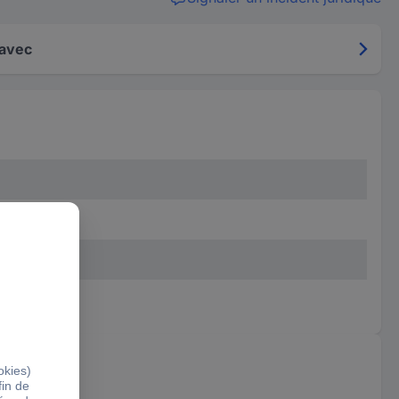
 avec
1-40