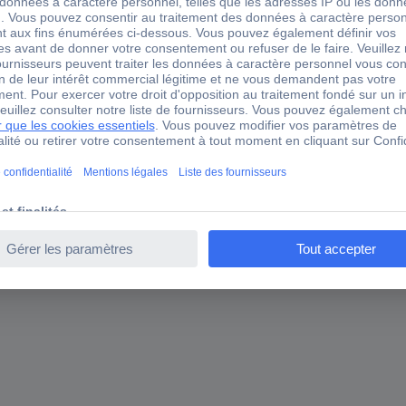
nix Contact 0801404:0031 blanc 10 pc(s)
otation continue : 31 ... 40, blanc