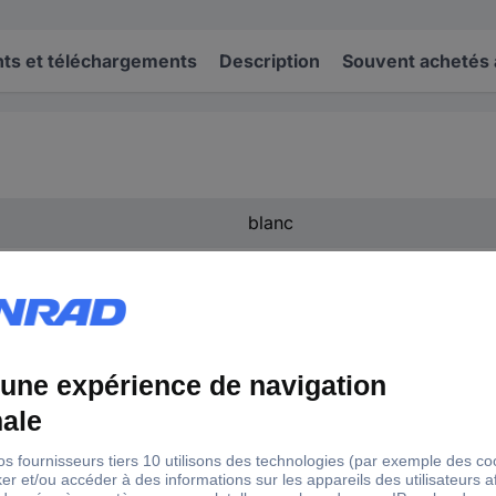
s et téléchargements
Description
Souvent achetés
blanc
0801404:0031
10 pc(s)
ZB 3,5,LGS:FORTL.ZAHLEN 3