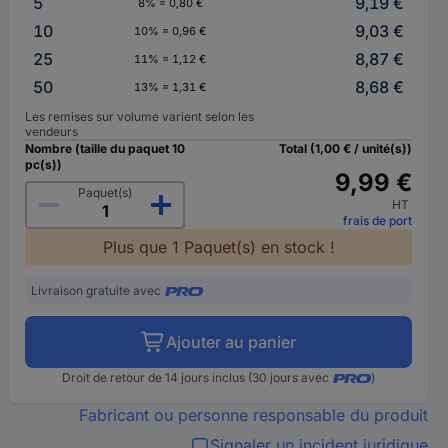
5
9,19 €
8% = 0,80 €
10
9,03 €
10% = 0,96 €
25
8,87 €
11% = 1,12 €
50
8,68 €
13% = 1,31 €
Les remises sur volume varient selon les
vendeurs
Nombre (taille du paquet 10
Total (1,00 € / unité(s))
pc(s))
9,99 €
Paquet(s)
HT
frais de port
Plus que 1 Paquet(s) en stock !
Livraison gratuite avec
Ajouter au panier
Droit de retour de 14 jours inclus (30 jours avec
)
Fabricant ou personne responsable du produit
Signaler un incident juridique