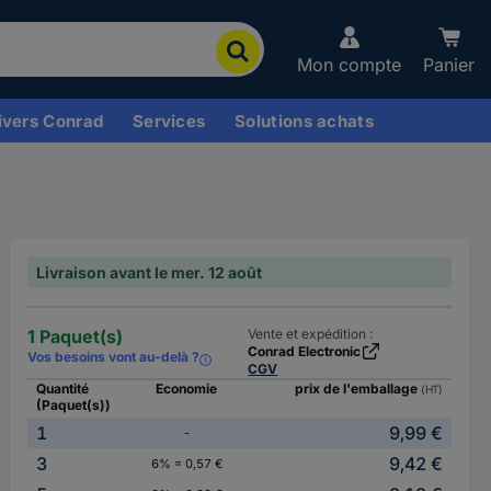
Mon compte
Panier
ivers Conrad
Services
Solutions achats
Livraison avant le mer. 12 août
1 Paquet(s)
Vente et expédition :
Conrad Electronic
Vos besoins vont au-delà ?
CGV
Quantité
Economie
prix de l'emballage
(HT)
(Paquet(s))
1
9,99 €
-
3
9,42 €
6% = 0,57 €