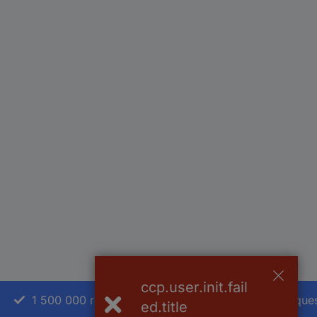
ccp.user.init.fail
1 500 000 références
2500 marque
ed.title