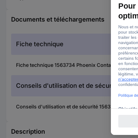
Documents et téléchargements
Fiche technique
Fiche technique 1563734 Phoenix Contact 3208748 
Conseils d'utilisation et de sécurité
Conseils d'utilisation et de sécurité 1563734 Phoen
Description