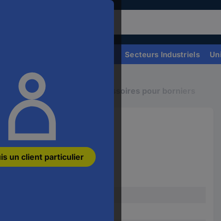
our
hercher
n
oduit,
Demandez votre devis
Secteurs Industriels
Un
uillez
diquer
n
ot-
iers de raccordement
Accessoires pour borniers
é,
n
ode
oduit,
c(s)
n
63734
AN
is un client particulier
u
ne
férence
gris
(L x l) 88.90 mm x 2.20 mm