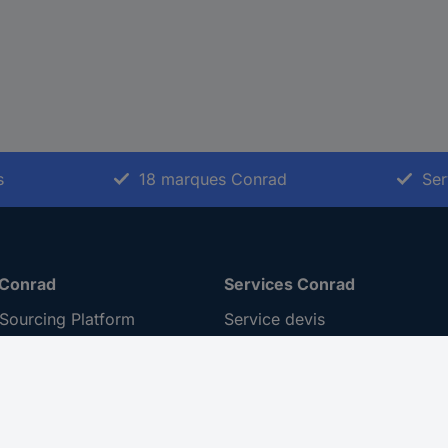
s
18 marques Conrad
Ser
 Conrad
Services Conrad
Sourcing Platform
Service devis
 Conseils
e-Procurement
ilité
Service calibration
ion