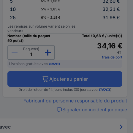
5
32,60 €
5% = 1,56 €
10
32,31 €
5% = 1,85 €
25
31,98 €
6% = 2,18 €
Les remises sur volume varient selon les
vendeurs
Nombre (taille du paquet
Total (0,68 € / unité(s))
50 pc(s))
34,16 €
Paquet(s)
HT
frais de port
Livraison gratuite avec
Ajouter au panier
Droit de retour de 14 jours inclus (30 jours avec
)
Fabricant ou personne responsable du produit
Signaler un incident juridique
 avec