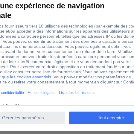
gris 50 pc(s)
ix Contact 3208748 gris 50 pc(s)