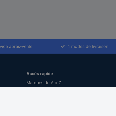
vice après-vente
4 modes de livraison
Accès rapide
Marques de A à Z
Catégories de A-Z
Nos promotions 🛒
Download Center