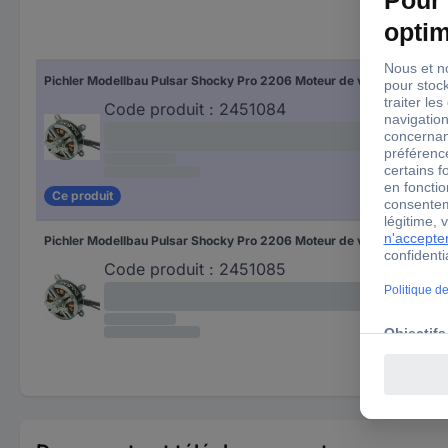
kV 
Pichler Modellbau Pulsar Shocky Pro 2206 Moteur de voiture sans balais (Brushless) kV (tr/min par volt): 2300
230
Code produit :
2451084
Ce produit
Pichler Modellbau Pulsar Shocky Pro 2206 Moteur de voiture sans balais (Brushless) kV (tr/min par volt): 1400
140
Code produit :
2451085