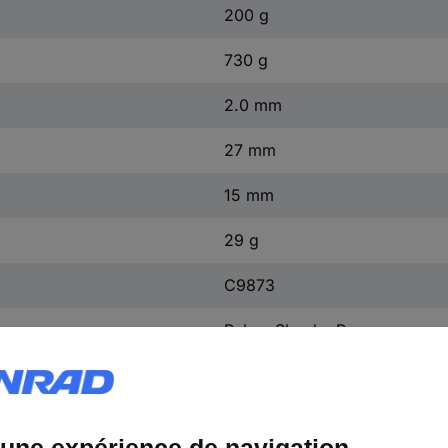
200 g
730 g
2.0 mm
27 mm
15 mm
29 g
C9873
Pulsar Shocky Pro