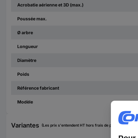
Acrobatie aérienne et 3D (max.)
Poussée max.
Ø arbre
Longueur
Diamètre
Poids
Référence fabricant
Modèle
Variantes
(Les prix s'entendent HT hors frais de port)