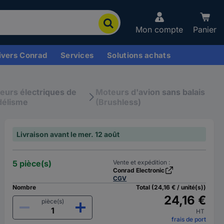
Mon compte
Panier
ivers Conrad
Services
Solutions achats
eurs électriques de
Moteurs d'avion sans balais
élisme
(Brushless)
Livraison avant le mer. 12 août
5 pièce(s)
Vente et expédition :
Conrad Electronic
CGV
Nombre
Total (24,16 € / unité(s))
24,16 €
pièce(s)
HT
frais de port