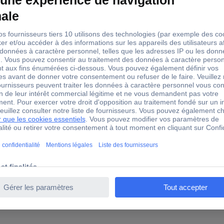
(nombre de tours/min par volt)
0
0