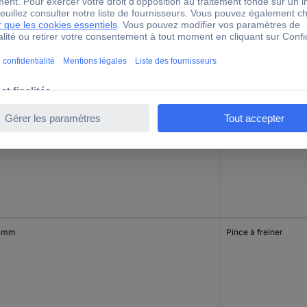
 mm
Pince de serrage pou
 mm
Tenaille russe
 mm
Pince à freiner