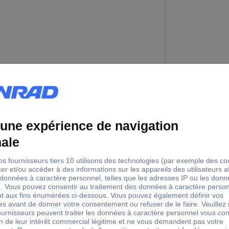
 mm
Pince pour conduite
 mm
Outil de rivetage