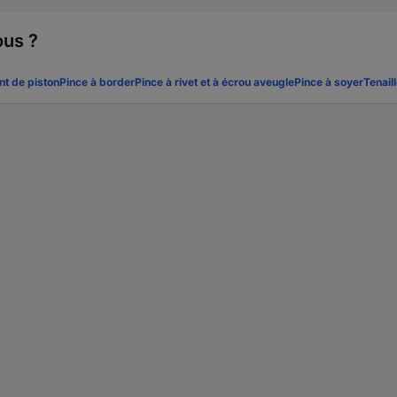
ous ?
t de piston
Pince à border
Pince à rivet et à écrou aveugle
Pince à soyer
Tenail