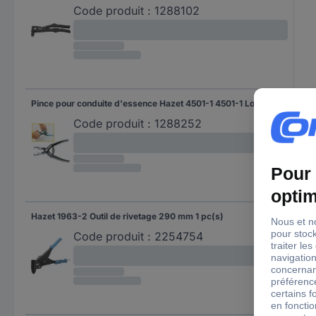
Code produit :
1288102
Pince pour conduite d'essence Hazet 4501-1 4501-1 Longueur 155 mm
155
Code produit :
1288252
Hazet 1963-2 Outil de rivetage 290 mm 1 pc(s)
290
Code produit :
2254754