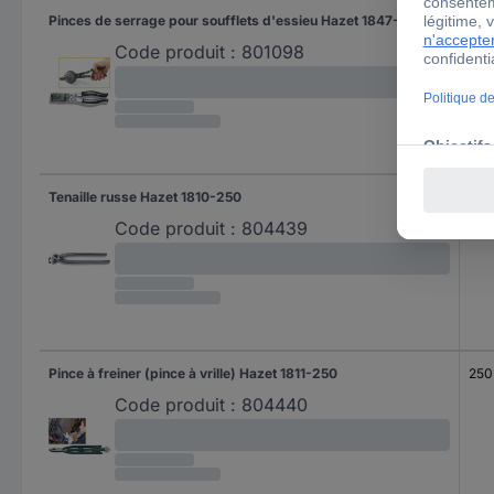
Pinces de serrage pour soufflets d'essieu Hazet 1847-1
230
Code produit :
801098
Tenaille russe Hazet 1810-250
250
Code produit :
804439
Pince à freiner (pince à vrille) Hazet 1811-250
250
Code produit :
804440