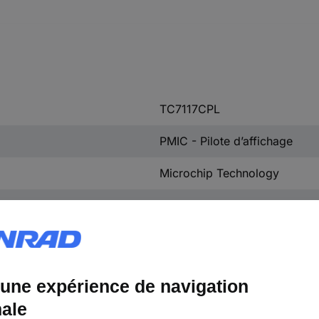
TC7117CPL
PMIC - Pilote d’affichage
Microchip Technology
MCP
PDIP-40
DEL
7 segments