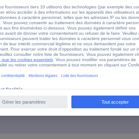
800 µA
3,5 chiffres A/N
0 °C
+70 °C
trou traversant
5 V