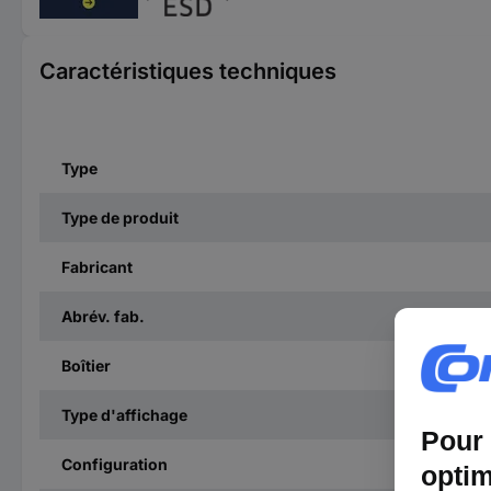
Caractéristiques techniques
Type
Type de produit
Fabricant
Abrév. fab.
Boîtier
Type d'affichage
Configuration