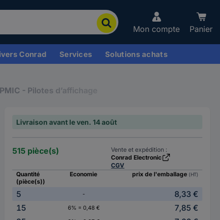
Mon compte
Panier
ivers Conrad
Services
Solutions achats
PMIC - Pilotes d’affichage
Livraison avant le ven. 14 août
515 pièce(s)
Vente et expédition :
Conrad Electronic
CGV
Quantité
Economie
prix de l'emballage
(HT)
(pièce(s))
5
8,33 €
-
15
7,85 €
6% = 0,48 €