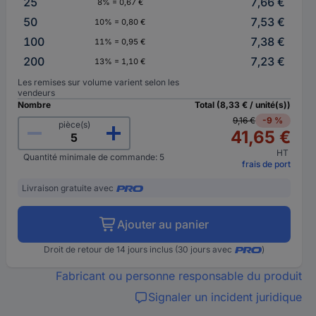
25
7,66 €
8% = 0,67 €
50
7,53 €
10% = 0,80 €
100
7,38 €
11% = 0,95 €
200
7,23 €
13% = 1,10 €
Les remises sur volume varient selon les
vendeurs
Nombre
Total (8,33 € / unité(s))
9,16 €
-9 %
pièce(s)
41,65 €
HT
Quantité minimale de commande: 5
frais de port
Livraison gratuite avec
Ajouter au panier
Droit de retour de 14 jours inclus (30 jours avec
)
Fabricant ou personne responsable du produit
Signaler un incident juridique