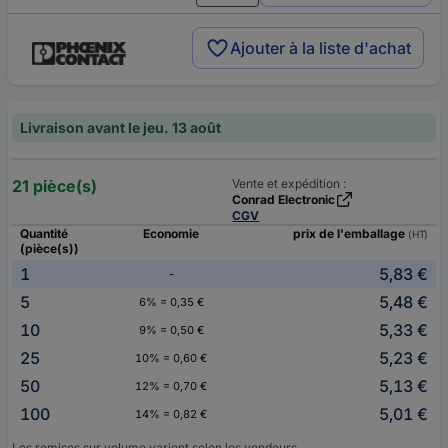
Ajouter à la liste d'achat
Livraison avant le jeu. 13 août
21 pièce(s)
Vente et expédition :
Conrad Electronic
CGV
Quantité
Economie
prix de l'emballage
(HT)
(pièce(s))
1
5,83 €
-
5
5,48 €
6% = 0,35 €
10
5,33 €
9% = 0,50 €
25
5,23 €
10% = 0,60 €
50
5,13 €
12% = 0,70 €
100
5,01 €
14% = 0,82 €
Les remises sur volume varient selon les vendeurs