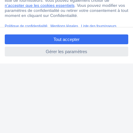
4 modes de livraison
Service Client
Ma commande
ccp.user.init.failed.titl
Modes de paiement pour les professionnels
e
Modes de paiement pour les particuliers
ccp.user.init.failed
Droits de rétraction & retours
FAQ
Modes de livraison
A propos de Conrad
Conrad Your Sourcing Platform
Nouveautés & Conseils
Eco-responsabilité
ISO-certification
Vulnerability Disclosure Program