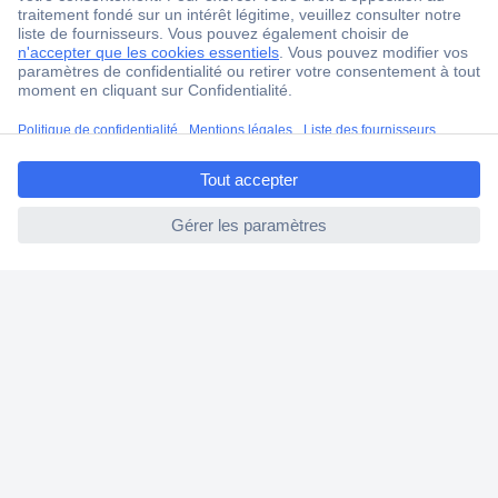
4 modes de livraison
Service Client
Ma commande
ccp.user.init.failed.titl
Modes de paiement pour les professionnels
e
Modes de paiement pour les particuliers
ccp.user.init.failed
Droits de rétraction & retours
FAQ
Modes de livraison
A propos de Conrad
Conrad Your Sourcing Platform
Nouveautés & Conseils
Eco-responsabilité
ISO-certification