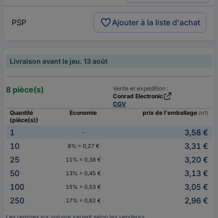
PSP
Ajouter à la liste d'achat
Livraison avant le jeu. 13 août
8 pièce(s)
Vente et expédition :
Conrad Electronic
CGV
Quantité
Economie
prix de l'emballage
(HT)
(pièce(s))
1
3,58 €
-
10
3,31 €
8% = 0,27 €
25
3,20 €
11% = 0,38 €
50
3,13 €
13% = 0,45 €
100
3,05 €
15% = 0,53 €
250
2,96 €
17% = 0,62 €
Les remises sur volume varient selon les vendeurs