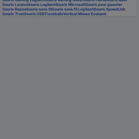
Souris Lenovo
Souris Logitech
Souris Microsoft
Souris pour gaucher
Souris Rapoo
Souris sans fil
Souris sans fil Logitech
Souris SpeedLink
Souris Trust
Souris USB
Trackballs
Vertical Mouse Evoluent