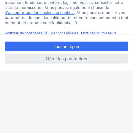
Ma commande
Modes de paiement pour les professionnels
Modes de paiement pour les particuliers
ccp.user.init.failed.titl
Droits de rétraction & retours
e
FAQ
ccp.user.init.failed
Modes de livraison
A propos de Conrad
Conrad Your Sourcing Platform
Nouveautés & Conseils
Eco-responsabilité
ISO-certification
Vulnerability Disclosure Program
Information REACH