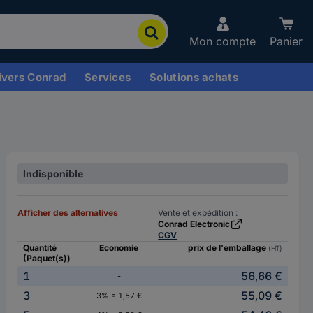
Mon compte
Panier
ivers Conrad
Services
Solutions achats
Indisponible
Afficher des alternatives
Vente et expédition :
Conrad Electronic
CGV
Quantité
Economie
prix de l'emballage
(HT)
(Paquet(s))
1
56,66 €
-
3
55,09 €
3% = 1,57 €