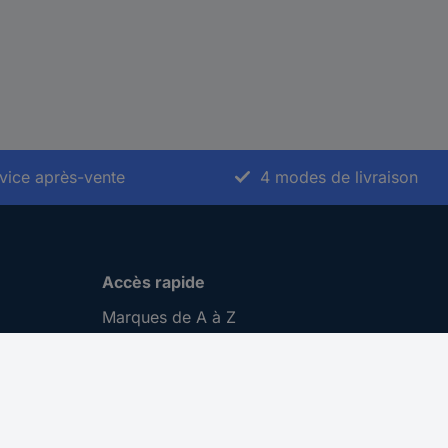
vice après-vente
4 modes de livraison
Accès rapide
Marques de A à Z
Catégories de A-Z
Nos promotions 🛒
Download Center