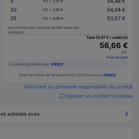
5
54,46 €
4% = 2,20 €
10
54,04 €
5% = 2,62 €
25
53,57 €
5% = 3,09 €
Les remises sur volume varient selon les
vendeurs
Total (5,67 € / unité(s))
56,66 €
HT
frais de port
Livraison gratuite avec
Droit de retour de 14 jours inclus (30 jours avec
)
Fabricant ou personne responsable du produit
Signaler un incident juridique
nt achetés avec