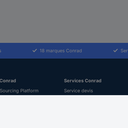
s
18 marques Conrad
Ser
 Conrad
Services Conrad
Sourcing Platform
Service devis
 Conseils
e-Procurement
ilité
Service calibration
ion