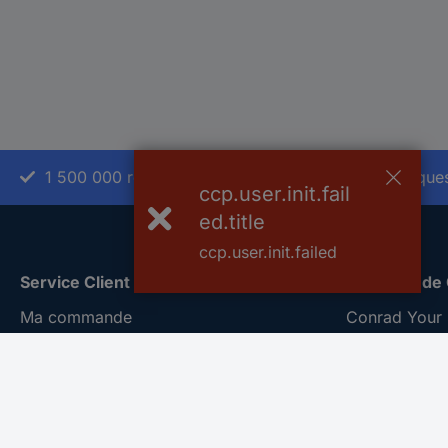
1 500 000 références
2500 marque
ccp.user.init.fail
ed.title
ccp.user.init.failed
Service Client
A propos de
Ma commande
Conrad Your 
Modes de paiement pour les
Nouveautés &
professionnels
Eco-responsab
Modes de paiement pour les particuliers
ISO-certificat
Droits de rétraction & retours