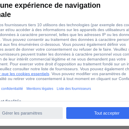
ge Contenu: 10 pc(s) Phoenix Contact SSA 3-6 2839295
ordement pour blindage Contenu: 10 pc(s) Phoenix Contact 