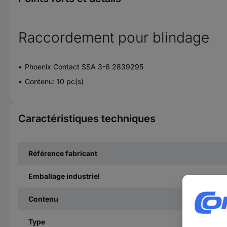
Raccordement pour blindage
Phoenix Contact SSA 3-6 2839295
Contenu: 10 pc(s)
Caractéristiques techniques
Référence fabricant
Emballage industriel
Contenu
Type