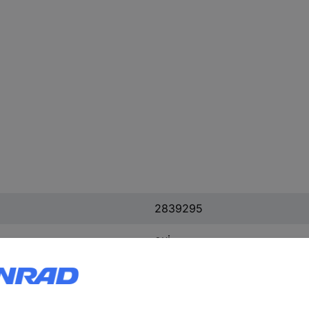
2839295
oui
10 pc(s)
SSA 3-6